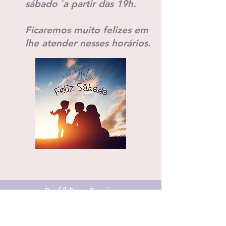
sábado `a partir das 19h.
Ficaremos muito felizes em
lhe atender nesses horários.
Prof.ª Daya Pereira
prof.dayapereira@gmail.com
331.717.148-09