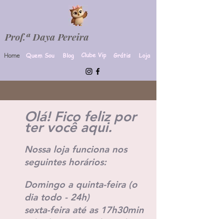
Prof.ª Daya Pereira
Clube Vip
Quem Sou
Blog
Grátis
Loja
Home
Olá! Fico feliz por
ter você aqui.
Nossa loja funciona nos
seguintes horários:
Domingo a quinta-feira (o
dia todo - 24h)
sexta-feira até as 17h30min