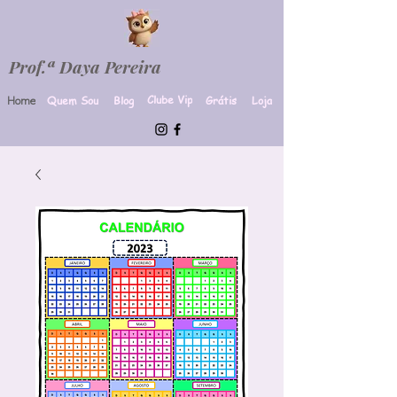
Prof.ª Daya Pereira
Clube Vip
Quem Sou
Blog
Grátis
Loja
Home