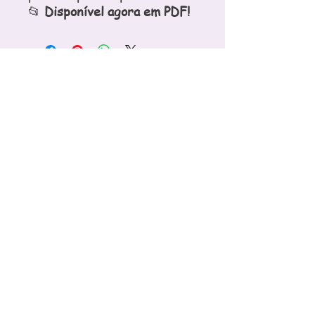
📂
Disponível agora em PDF!
PROF. DAYANNE PEREIRA
prof.dayapereira@gmail.com
331.717.148-09
©2023 by PROF. DAYANNE PEREIRA. Proudly created with
Wix.com