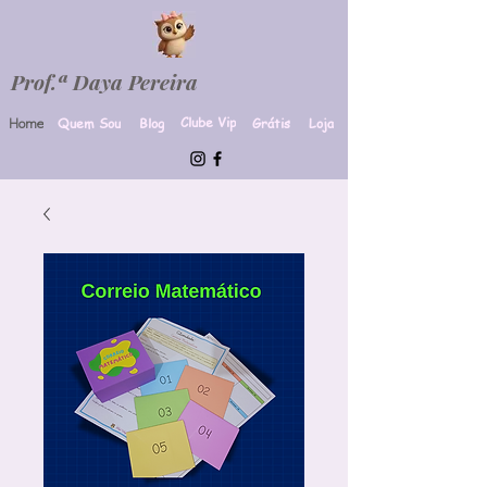
Prof.ª Daya Pereira
Clube Vip
Quem Sou
Blog
Grátis
Loja
Home