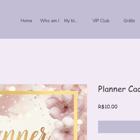
Home
Who am I
My blog
VIP Club
Grátis
Planner Ca
Price
R$10.00