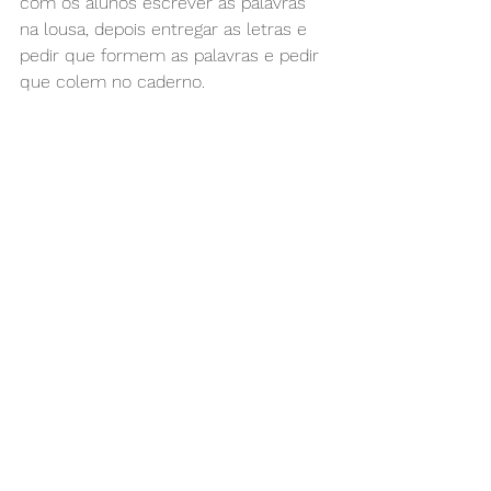
com os alunos escrever as palavras 
na lousa, depois entregar as letras e 
pedir que formem as palavras e pedir 
que colem no caderno.
9º momento - 
Ditado -
 Ditar as 
palavras e pedir que escrevam como 
souberem.