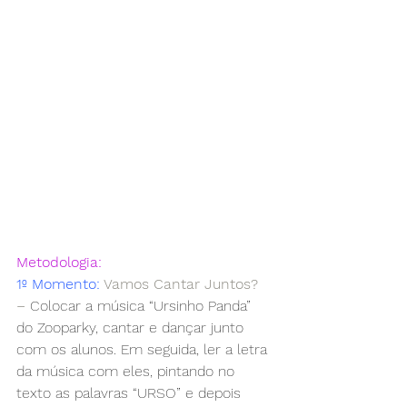
EF01LP06 
EF01LP07 
EF01LP08 
EF01LP09
EF01LP12A 
EF01LP13
EF01LP18 
EF01LP20
EF15LP01
EF15LP02
EF15LP03
Metodologia:
1º Momento: 
Vamos Cantar Juntos? 
– 
Colocar a música “Ursinho Panda” 
do Zooparky, cantar e dançar junto 
com os alunos. Em seguida, ler a letra 
da música com eles, pintando no 
texto as palavras “URSO” e depois 