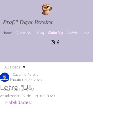
Prof.ª Daya Pereira
Clube Vip
Quem Sou
Blog
Grátis
Loja
Home
Post
All Posts
Dayanne Pereira
All Posts
17 de jun. de 2023
Letra "U"
ALFABETIZAÇÃO
Atualizado:
22 de jun. de 2023
Habilidades:
EF01LP01
EF01LP02 
EF01LP05