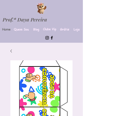
Prof.ª Daya Pereira
Clube Vip
Quem Sou
Blog
Grátis
Loja
Home