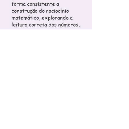
forma consistente a
construção do raciocínio
matemático, explorando a
leitura correta dos números,
a identificação das ordens e
classes e o entendimento do
valor que cada algarismo
assume conforme sua
posição.
É um recurso completo para
consolidar conteúdos
fundamentais dos números
naturais, com organização
clara, linguagem adequada à
faixa etária e grande
variedade de exercícios
para fixação e prática em
sala de aula ou como tarefa.