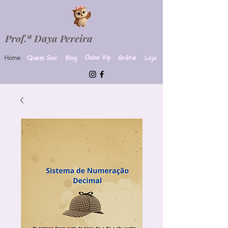
Prof.ª Daya Pereira
Clube Vip
Quem Sou
Blog
Grátis
Loja
Home