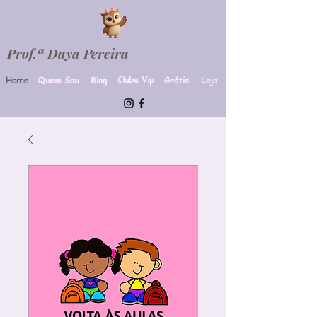
Prof.ª Daya Pereira
Clube Vip
Quem Sou
Blog
Grátis
Loja
Home