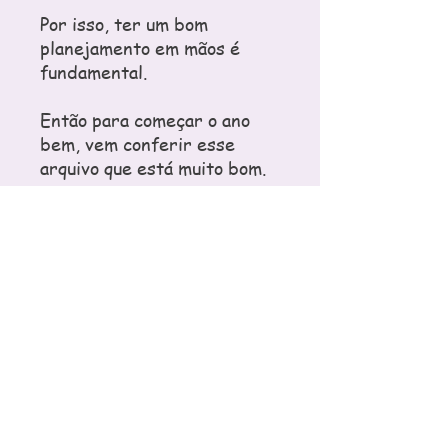
Por isso, ter um bom
planejamento em mãos é
fundamental.
Então para começar o ano
bem, vem conferir esse
arquivo que está muito bom.
Nele você irá encontrar:
- Plano de aula;
- Atividades volta às aulas;
- Modelos de crachá;
- Jogos e
- Modelo de lembrancinha.